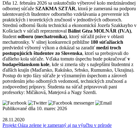
Dňa 12. februára 2026 sa uskutočnilo výberové kolo medzinárodnej
odbornej súťaže
SZAKMA SZTÁR
, ktorá je zameraná na podporu
talentovaných študentov odborného vzdelávania a preverenie ich
praktických i teoretických zručností v jednotlivých odboroch.
Strednú odbornú školu technickú a ekonomickú Jozefa Szakkayho v
Košiciach v súťaži reprezentoval
Bálint Géza MOLNÁR (IV.A)
,
študent
odboru (mechatronika)
, ktorý súťažil práve v oblasti
mechatroniky. V silnej konkurencii približne
180 súťažiacich
predviedol výborný výkon a dokázal sa zaradiť
medzi troch
postupujúcich študentov zo Slovenska
, ktorí sa prebojovali do
ďalšieho kola súťaže. Vďaka tomuto úspechu bude pokračovať
v
budapeštianskom kole
, kde si zmeria sily s najlepšími študentmi z
ďalších krajín (Maďarsko, Rakúsko, Srbsko, Rumunsko, Ukrajina).
Postup do tejto fázy súťaže je významným úspechom a zároveň
potvrdením jeho odborných vedomostí, technických zručností a
zodpovednej prípravy. Študenta na súťaž pripravovali pani
profesorky: Mičáková, Matejová a Nagy Szerdi.
Publikované dňa 10. marec 2026
28.11.2020
Projekt Oáza zelene je zameraný aj na výučbu v prírode