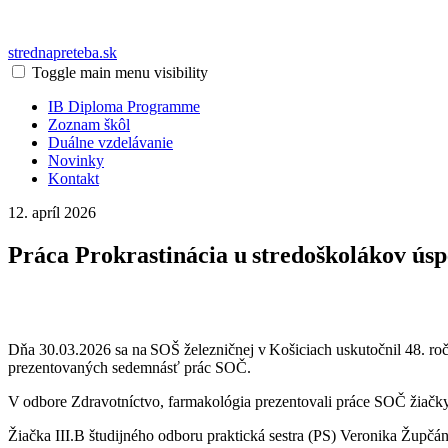
strednapreteba.sk
Toggle main menu visibility
IB Diploma Programme
Zoznam škôl
Duálne vzdelávanie
Novinky
Kontakt
12. apríl 2026
Práca Prokrastinácia u stredoškolákov ús
Dňa 30.03.2026 sa na SOŠ železničnej v Košiciach uskutočnil 48. ro
prezentovaných sedemnásť prác SOČ.
V odbore Zdravotníctvo, farmakológia prezentovali práce SOČ žiačk
Žiačka III.B študijného odboru praktická sestra (PS) Veronika Župčáno