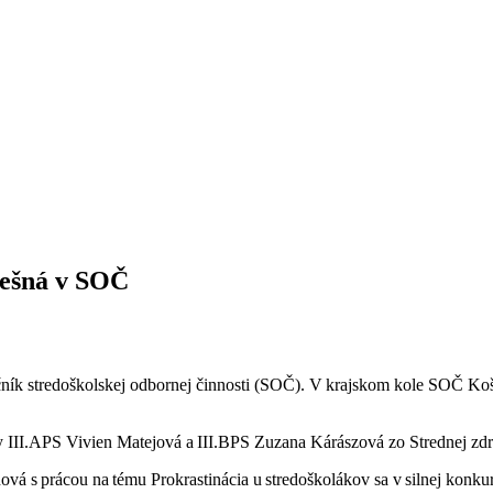
pešná v SOČ
čník stredoškolskej odbornej činnosti (SOČ). V krajskom kole SOČ Koš
y III.APS Vivien Matejová a III.BPS Zuzana Kárászová zo Strednej zd
vá s prácou na tému Prokrastinácia u stredoškolákov sa v silnej konkur