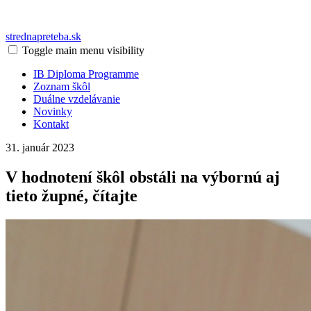
strednapreteba.sk
Toggle main menu visibility
IB Diploma Programme
Zoznam škôl
Duálne vzdelávanie
Novinky
Kontakt
31. január 2023
V hodnotení škôl obstáli na výbornú aj
tieto župné, čítajte