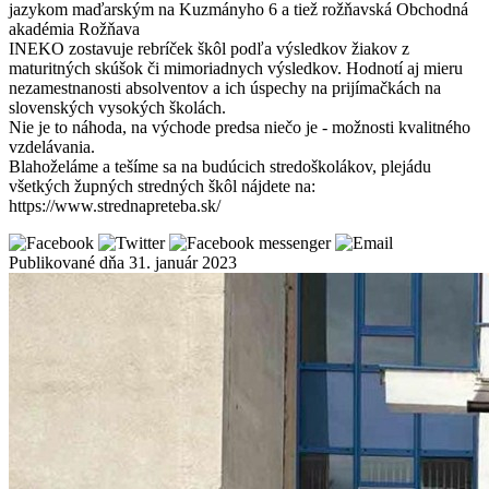
jazykom maďarským na Kuzmányho 6 a tiež rožňavská Obchodná
akadémia Rožňava
INEKO zostavuje rebríček škôl podľa výsledkov žiakov z
maturitných skúšok či mimoriadnych výsledkov. Hodnotí aj mieru
nezamestnanosti absolventov a ich úspechy na prijímačkách na
slovenských vysokých školách.
Nie je to náhoda, na východe predsa niečo je - možnosti kvalitného
vzdelávania.
Blahoželáme a tešíme sa na budúcich stredoškolákov, plejádu
všetkých župných stredných škôl nájdete na:
https://www.strednapreteba.sk/
Publikované dňa 31. január 2023