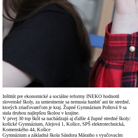
Inštitút pre ekonomické a sociálne reformy INEKO hodnotil
slovenské školy, za umiestnenie sa nemusia hanbiť ani tie stredné,
ktorých zriaďovateľom je kraj. Župné Gymnázium Poštová 9 sa
stala druhou najlepšou školou v krajine.
V prvej 30 top škôl sa nachádzajú aj ďalšie 4 župné stredné školy:
košické Gymnázium, Alejová 1, Košice, SPŠ elektrotechnická,
Komenského 44, Košice
Gymnázium a základná škola Sándora Máraiho s vyučovacím