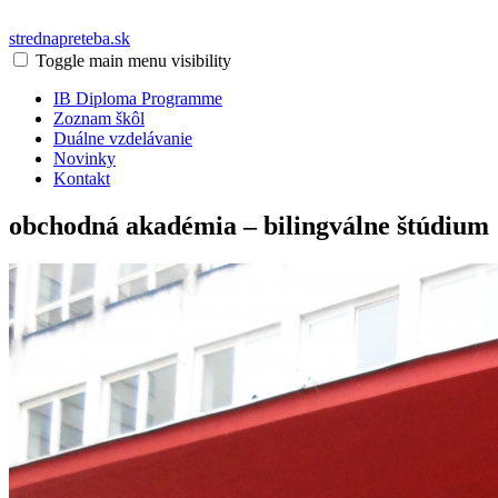
strednapreteba.sk
Toggle main menu visibility
IB Diploma Programme
Zoznam škôl
Duálne vzdelávanie
Novinky
Kontakt
obchodná akadémia – bilingválne štúdium