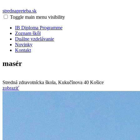
strednapreteba.sk
Toggle main menu visibility
IB Diploma Programme
Zoznam škôl
Duálne vzdelávanie
Novinky
Kontakt
masér
Stredná zdravotnícka škola, Kukučínova 40
Košice
zobraziť